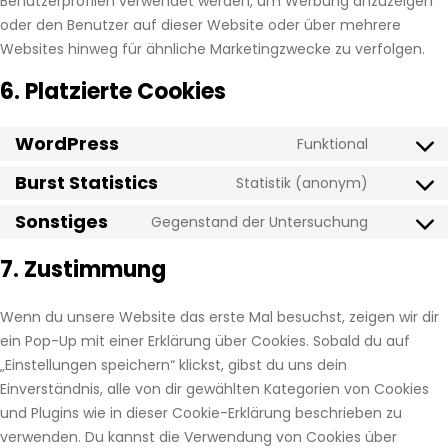
Benutzerprofilen verwendet werden, um Werbung anzuzeigen
oder den Benutzer auf dieser Website oder über mehrere
Websites hinweg für ähnliche Marketingzwecke zu verfolgen.
6. Platzierte Cookies
WordPress
Funktional
Consent
to
Burst Statistics
Statistik (anonym)
Consent
service
to
Sonstiges
Gegenstand der Untersuchung
wordpres
Consent
service
to
7. Zustimmung
burst-
service
statistics
sonstiges
Wenn du unsere Website das erste Mal besuchst, zeigen wir dir
ein Pop-Up mit einer Erklärung über Cookies. Sobald du auf
„Einstellungen speichern“ klickst, gibst du uns dein
Einverständnis, alle von dir gewählten Kategorien von Cookies
und Plugins wie in dieser Cookie-Erklärung beschrieben zu
verwenden. Du kannst die Verwendung von Cookies über